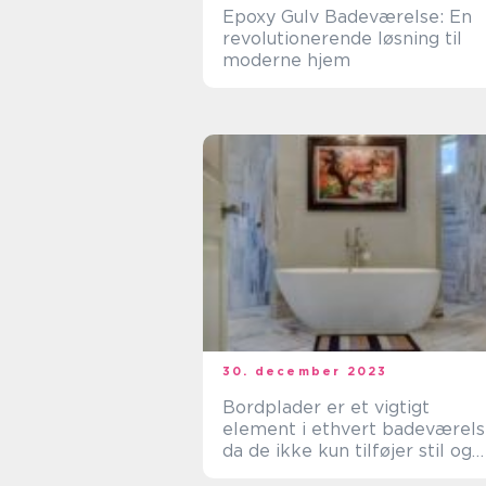
Epoxy Gulv Badeværelse: En
revolutionerende løsning til
moderne hjem
30. december 2023
Bordplader er et vigtigt
element i ethvert badeværels
da de ikke kun tilføjer stil og
æstetik til rummet, men også