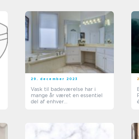
en æstetisk appel
29. december 2023
Vask til badeværelse har i
mange år været en essentiel
del af enhver
badeværelsesindretning