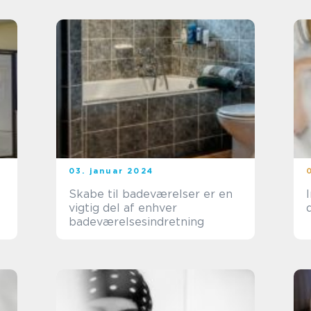
03. januar 2024
Skabe til badeværelser er en
vigtig del af enhver
badeværelsesindretning