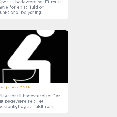
Spot til badeværelse: Et must-
have for en stilfuld og
funktionel belysning
04. januar 2024
Plakater til badeværelse: Gør
dit badeværelse til et
personligt og stilfuldt rum