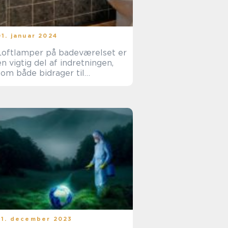
01. januar 2024
Loftlamper på badeværelset er
en vigtig del af indretningen,
som både bidrager til
funktionaliteten og æstetikken
i rummet
31. december 2023