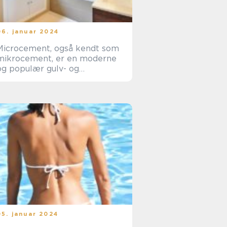
06. januar 2024
Microcement, også kendt som
mikrocement, er en moderne
og populær gulv- og
vægbelægning til
badeværelser og andre rum i
hjemmet
05. januar 2024