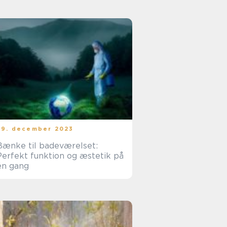
29. december 2023
Bænke til badeværelset:
Perfekt funktion og æstetik på
én gang