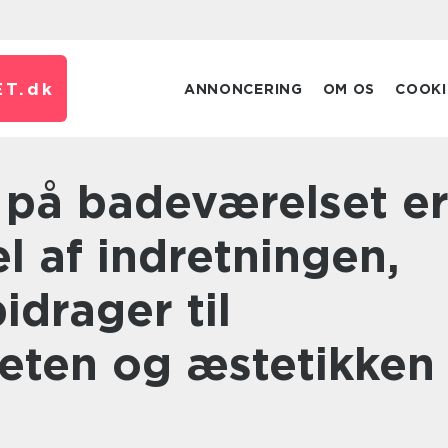
T.
dk
ANNONCERING
OM OS
COOKI
el af indretningen,
drager til
teten og æstetikken 