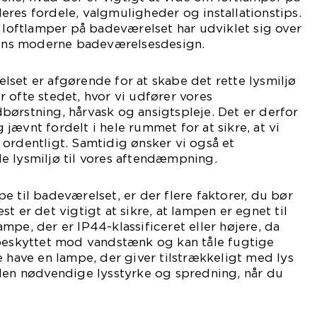
res fordele, valgmuligheder og installationstips.
n loftlamper på badeværelset har udviklet sig over
idens moderne badeværelsesdesign.
set er afgørende for at skabe det rette lysmiljø
 ofte stedet, hvor vi udfører vores
ørstning, hårvask og ansigtspleje. Det er derfor
og jævnt fordelt i hele rummet for at sikre, at vi
ordentligt. Samtidig ønsker vi også et
e lysmiljø til vores aftendæmpning.
e til badeværelset, er der flere faktorer, du bør
t er det vigtigt at sikre, at lampen er egnet til
mpe, der er IP44-klassificeret eller højere, da
 beskyttet mod vandstænk og kan tåle fugtige
e have en lampe, der giver tilstrækkeligt med lys
 den nødvendige lysstyrke og spredning, når du