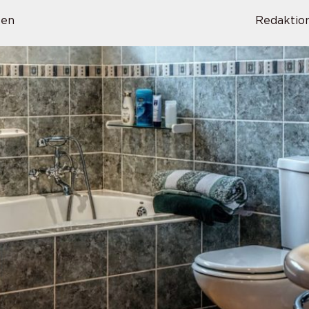
sen
Redaktio