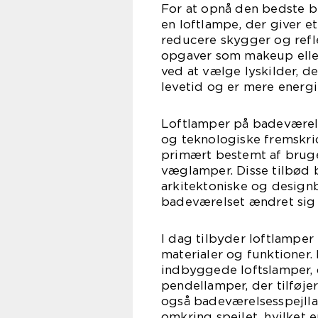
For at opnå den bedste b
en loftlampe, der giver e
reducere skygger og refle
opgaver som makeup eller
ved at vælge lyskilder, d
levetid og er mere energi
Loftlamper på badeværelse
og teknologiske fremskrid
primært bestemt af brug
væglamper. Disse tilbød
arkitektoniske og designb
badeværelset ændret sig
I dag tilbyder loftlamper
materialer og funktioner
indbyggede loftslamper, d
pendellamper, der tilføje
også badeværelsesspejlla
omkring spejlet, hvilket 