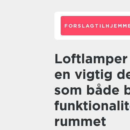
FORSLAGTILHJEMME
Loftlamper på badeværelset er
en vigtig d
som både bi
funktionali
rummet