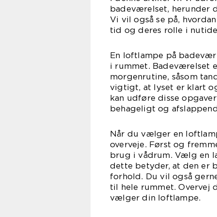
badeværelset, herunder de
Vi vil også se på, hvorda
tid og deres rolle i nut
En loftlampe på badeværel
i rummet. Badeværelset er
morgenrutine, såsom tandb
vigtigt, at lyset er klart 
kan udføre disse opgaver 
behageligt og afslappend
Når du vælger en loftlamp
overveje. Først og fremmes
brug i vådrum. Vælg en la
dette betyder, at den er
forhold. Du vil også gern
til hele rummet. Overvej
vælger din loftlampe.