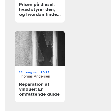
Prisen på diesel:
hvad styrer den,
og hvordan finder
du den billigste
løsning?
12. august 2025
Thomas Andersen
Reparation af
vinduer: En
omfattende guide