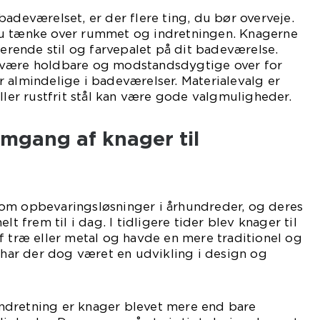
badeværelset, er der flere ting, du bør overveje.
du tænke over rummet og indretningen. Knagerne
terende stil og farvepalet på dit badeværelse.
 være holdbare og modstandsdygtige over for
 almindelige i badeværelser. Materialevalg er
ller rustfrit stål kan være gode valgmuligheder.
mgang af knager til
om opbevaringsløsninger i århundreder, og deres
lt frem til i dag. I tidligere tider blev knager til
f træ eller metal og havde en mere traditionel og
n har der dog været en udvikling i design og
dretning er knager blevet mere end bare