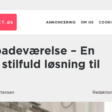
T.
dk
ANNONCERING
OM OS
COOKI
stilfuld løsning til
rtensen
Redaktio