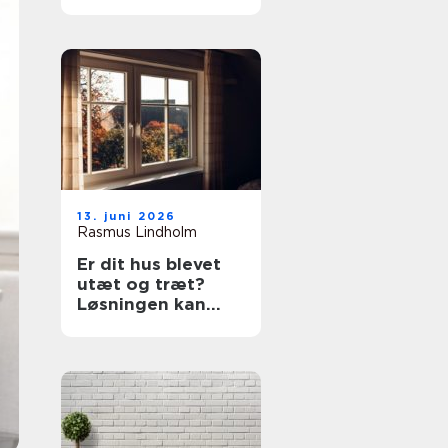
prøv en tømrer i
Rødovre
13. juni 2026
Rasmus Lindholm
Er dit hus blevet
utæt og træt?
Løsningen kan
være nye vinduer i
Lyngby