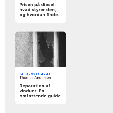
Prisen på diesel:
hvad styrer den,
og hvordan finder
du den billigste
løsning?
12. august 2025
Thomas Andersen
Reparation af
vinduer: En
omfattende guide