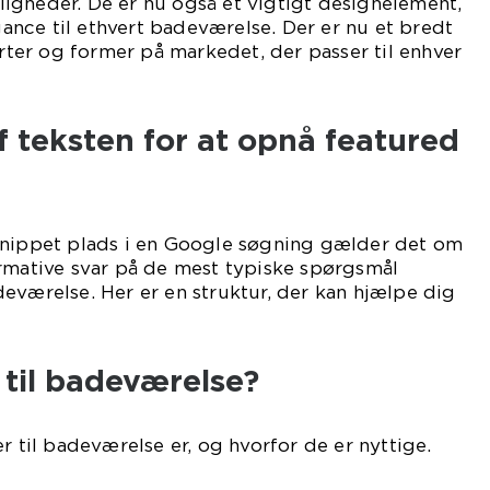
igheder. De er nu også et vigtigt designelement,
egance til ethvert badeværelse. Der er nu et bredt
arter og former på markedet, der passer til enhver
f teksten for at opnå featured
snippet plads i en Google søgning gælder det om
ormative svar på de mest typiske spørgsmål
eværelse. Her er en struktur, der kan hjælpe dig
 til badeværelse?
r til badeværelse er, og hvorfor de er nyttige.