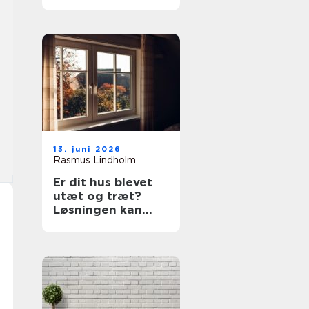
prøv en tømrer i
Rødovre
13. juni 2026
Rasmus Lindholm
Er dit hus blevet
utæt og træt?
Løsningen kan
være nye vinduer i
Lyngby