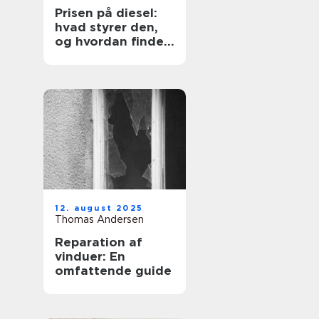
Prisen på diesel:
hvad styrer den,
og hvordan finder
du den billigste
løsning?
12. august 2025
Thomas Andersen
Reparation af
vinduer: En
omfattende guide