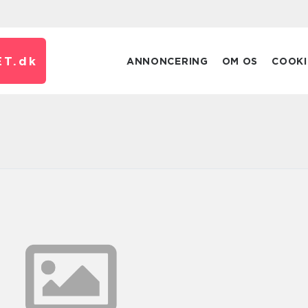
T.
dk
ANNONCERING
OM OS
COOKI