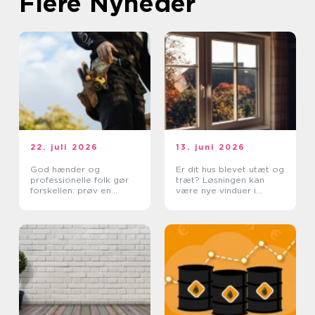
Flere Nyheder
22. juli 2026
13. juni 2026
God hænder og
Er dit hus blevet utæt og
professionelle folk gør
træt? Løsningen kan
forskellen: prøv en
være nye vinduer i
tømrer i Rødovre
Lyngby