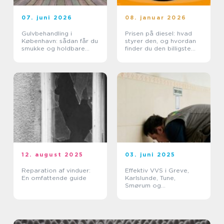
07. juni 2026
08. januar 2026
Gulvbehandling i
Prisen på diesel: hvad
København: sådan får du
styrer den, og hvordan
smukke og holdbare
finder du den billigste
trægulve
løsning?
12. august 2025
03. juni 2025
Reparation af vinduer:
Effektiv VVS i Greve,
En omfattende guide
Karlslunde, Tune,
Smørum og
Storkøbenhavn