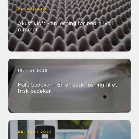
22. maj 2025
Akustikloft - en løsning for bedre lyd i
rummet
19. maj 2025
Male badekar – En effektiv løsning til et
frisk badekar
06. april 2025