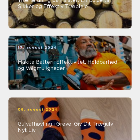
Træfældning på Falster: En Guide til
Sikker og Effektiv Træpleje
17. august 2024
Makita Batteri: Effektivitet, Holdbarhed
og Valgmuligheder
08. august 2024
Gulvafhøvling i Greve: Giv Dit Trægulv
Nyt Liv