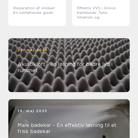
Reparation af vinduer:
Effektiv VVS i Greve,
En omfattende guide
Karlslunde, Tune,
Smørum og
Storkøbenhavn
22. maj 2025
Akustikloft - en løsning for bedre lyd i
rummet
19. maj 2025
Male badekar – En effektiv løsning til et
frisk badekar