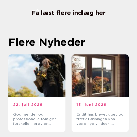
Få læst flere indlæg her
Flere Nyheder
22. juli 2026
13. juni 2026
God hænder og
Er dit hus blevet utæt og
professionelle folk gør
træt? Løsningen kan
forskellen: prøv en
være nye vinduer i
tømrer i Rødovre
Lyngby