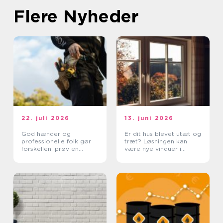
Flere Nyheder
22. juli 2026
13. juni 2026
God hænder og
Er dit hus blevet utæt og
professionelle folk gør
træt? Løsningen kan
forskellen: prøv en
være nye vinduer i
tømrer i Rødovre
Lyngby