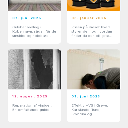
07. juni 2026
08. januar 2026
Gulvbehandling i
Prisen på diesel: hvad
København: sådan får du
styrer den, og hvordan
smukke og holdbare
finder du den billigste
trægulve
løsning?
12. august 2025
03. juni 2025
Reparation af vinduer:
Effektiv VVS i Greve,
En omfattende guide
Karlslunde, Tune,
Smørum og
Storkøbenhavn