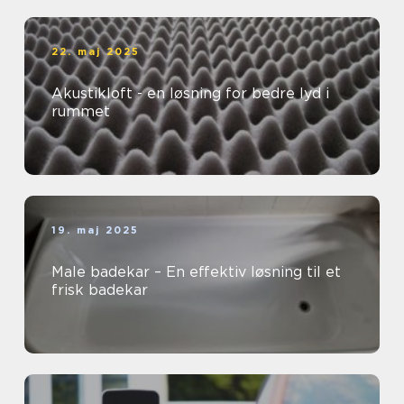
22. maj 2025
Akustikloft - en løsning for bedre lyd i
rummet
19. maj 2025
Male badekar – En effektiv løsning til et
frisk badekar