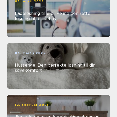
06. april 2025
Ladeløsning til elbil - Find den rette
løsning til dit behov
03. marts 2025
Hussenge: Den perfekte løsning til din
sovekomfort
12. februar 2025
Jke køkken er en kombination af design