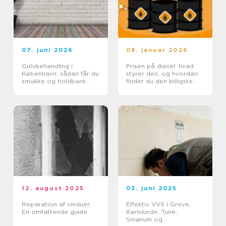
07. juni 2026
08. januar 2026
Gulvbehandling i
Prisen på diesel: hvad
København: sådan får du
styrer den, og hvordan
smukke og holdbare
finder du den billigste
trægulve
løsning?
12. august 2025
03. juni 2025
Reparation af vinduer:
Effektiv VVS i Greve,
En omfattende guide
Karlslunde, Tune,
Smørum og