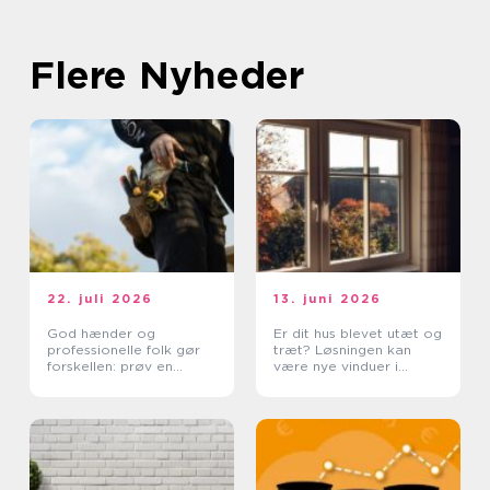
Flere Nyheder
22. juli 2026
13. juni 2026
God hænder og
Er dit hus blevet utæt og
professionelle folk gør
træt? Løsningen kan
forskellen: prøv en
være nye vinduer i
tømrer i Rødovre
Lyngby