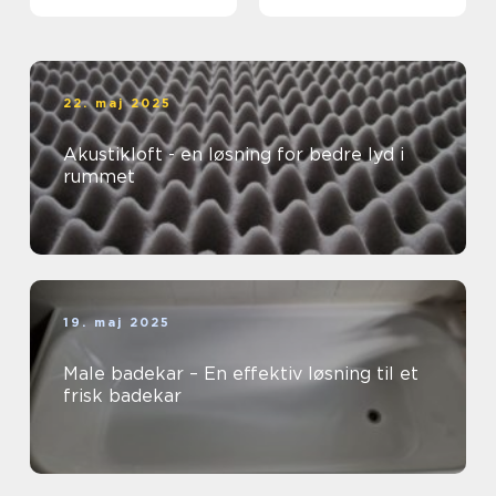
Storkøbenhavn
22. maj 2025
Akustikloft - en løsning for bedre lyd i
rummet
19. maj 2025
Male badekar – En effektiv løsning til et
frisk badekar