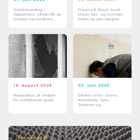
Gulvbehandling i
Prisen på diesel: hvad
København: sådan får du
styrer den, og hvordan
smukke og holdbare
finder du den billigste
trægulve
løsning?
12. august 2025
03. juni 2025
Reparation af vinduer:
Effektiv VVS i Greve,
En omfattende guide
Karlslunde, Tune,
Smørum og
Storkøbenhavn
22. maj 2025