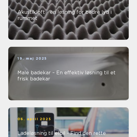
Akustikloft - en løsning for bedre lyd i
rummet
19. maj 2025
Male badekar – En effektiv løsning til et
frisk badekar
06. april 2025
Ladeløsning til elbil - Find den rette