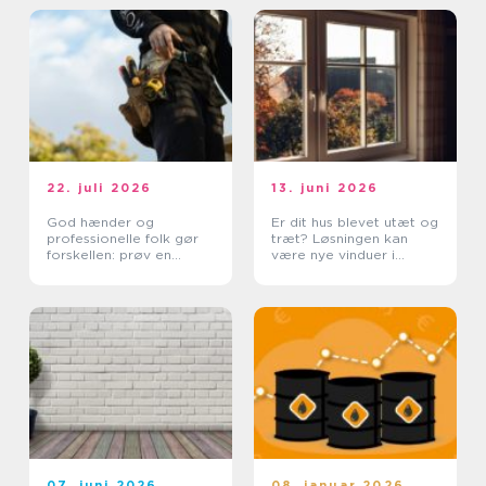
22. juli 2026
13. juni 2026
God hænder og
Er dit hus blevet utæt og
professionelle folk gør
træt? Løsningen kan
forskellen: prøv en
være nye vinduer i
tømrer i Rødovre
Lyngby
07. juni 2026
08. januar 2026