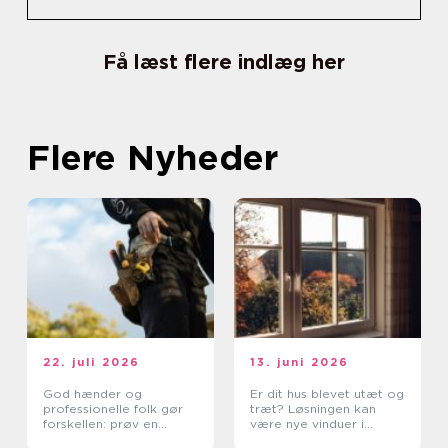
Få læst flere indlæg her
Flere Nyheder
22. juli 2026
13. juni 2026
God hænder og
Er dit hus blevet utæt og
professionelle folk gør
træt? Løsningen kan
forskellen: prøv en
være nye vinduer i
tømrer i Rødovre
Lyngby