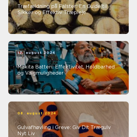
Træfældning på Falster: En Guide til
Sikker og Effektiv Træpleje
17. august 2024
Makita Batteri: Effektivitet, Holdbarhed
og Valgmuligheder
08. august 2024
Gulvafhøvling i Greve: Giv Dit Trægulv
Nyt Liv