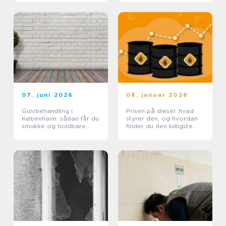
07. juni 2026
08. januar 2026
Gulvbehandling i
Prisen på diesel: hvad
København: sådan får du
styrer den, og hvordan
smukke og holdbare
finder du den billigste
trægulve
løsning?