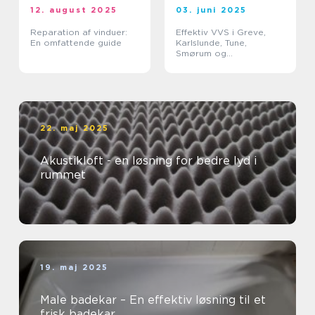
12. august 2025
03. juni 2025
Reparation af vinduer:
Effektiv VVS i Greve,
En omfattende guide
Karlslunde, Tune,
Smørum og
Storkøbenhavn
22. maj 2025
Akustikloft - en løsning for bedre lyd i
rummet
19. maj 2025
Male badekar – En effektiv løsning til et
frisk badekar