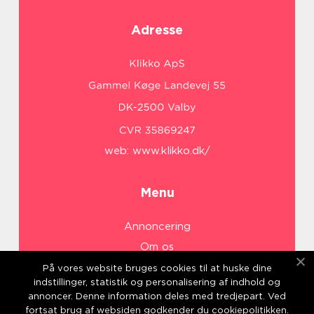
Adresse
web:
www.klikko.dk/
Menu
Annoncering
Om os
Cookies
På vores website bruges cookies til at huske dine
indstillinger, statistik og personalisering af indhold og
Kontakt os
annoncer. Denne information deles med tredjepart. Ved
Sitemap
fortsat brug af websiden godkender du cookiepolitikken.