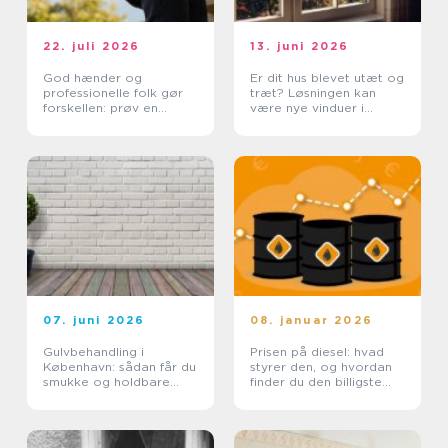
22. juli 2026
13. juni 2026
God hænder og
Er dit hus blevet utæt og
professionelle folk gør
træt? Løsningen kan
forskellen: prøv en
være nye vinduer i
tømrer i Rødovre
Lyngby
07. juni 2026
08. januar 2026
Gulvbehandling i
Prisen på diesel: hvad
København: sådan får du
styrer den, og hvordan
smukke og holdbare
finder du den billigste
trægulve
løsning?