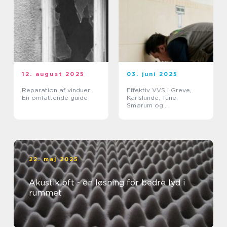
12. august 2025
03. juni 2025
Reparation af vinduer:
Effektiv VVS i Greve,
En omfattende guide
Karlslunde, Tune,
Smørum og
Storkøbenhavn
22. maj 2025
Akustikloft - en løsning for bedre lyd i
rummet