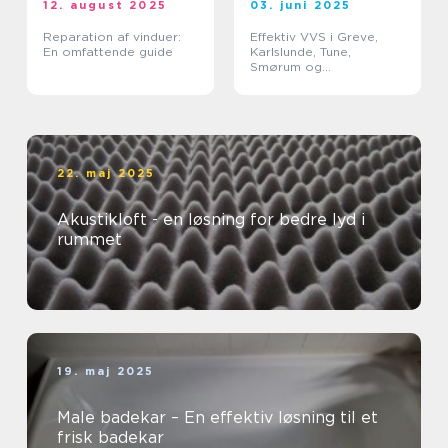
12. august 2025
03. juni 2025
Reparation af vinduer:
Effektiv VVS i Greve,
En omfattende guide
Karlslunde, Tune,
Smørum og
Storkøbenhavn
22. maj 2025
Akustikloft - en løsning for bedre lyd i
rummet
19. maj 2025
Male badekar – En effektiv løsning til et
frisk badekar