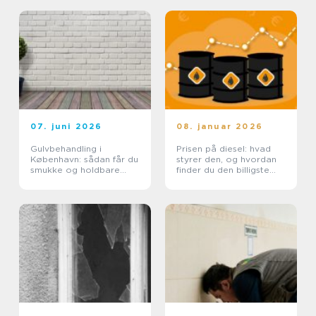
07. juni 2026
08. januar 2026
Gulvbehandling i
Prisen på diesel: hvad
København: sådan får du
styrer den, og hvordan
smukke og holdbare
finder du den billigste
trægulve
løsning?