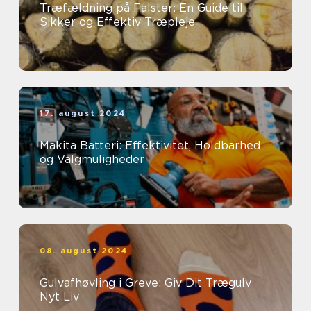
Træfældning på Falster: En Guide til
Sikker og Effektiv Træpleje
17. august 2024
Makita Batteri: Effektivitet, Holdbarhed
og Valgmuligheder
08. august 2024
Gulvafhøvling i Greve: Giv Dit Trægulv
Nyt Liv