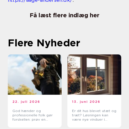
https://aage-andersen.dk/
.
Få læst flere indlæg her
Flere Nyheder
22. juli 2026
13. juni 2026
God hænder og
Er dit hus blevet utæt og
professionelle folk gør
træt? Løsningen kan
forskellen: prøv en
være nye vinduer i
tømrer i Rødovre
Lyngby