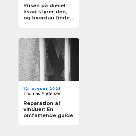
Prisen på diesel:
hvad styrer den,
og hvordan finder
du den billigste
løsning?
12. august 2025
Thomas Andersen
Reparation af
vinduer: En
omfattende guide