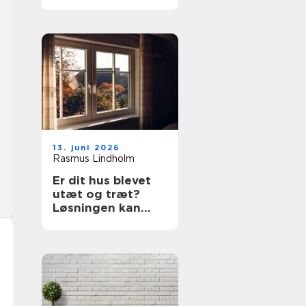
prøv en tømrer i
Rødovre
13. juni 2026
Rasmus Lindholm
Er dit hus blevet
utæt og træt?
Løsningen kan
være nye vinduer i
Lyngby