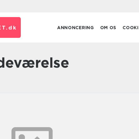
T.
dk
ANNONCERING
OM OS
COOKI
adeværelse