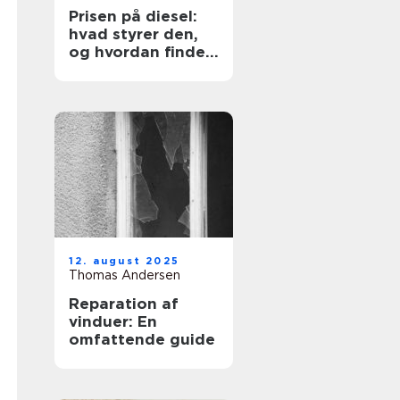
Prisen på diesel:
hvad styrer den,
og hvordan finder
du den billigste
løsning?
12. august 2025
Thomas Andersen
Reparation af
vinduer: En
omfattende guide