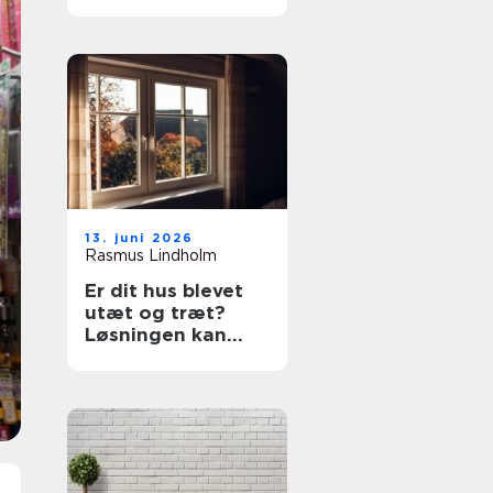
prøv en tømrer i
Rødovre
13. juni 2026
Rasmus Lindholm
Er dit hus blevet
utæt og træt?
Løsningen kan
være nye vinduer i
Lyngby