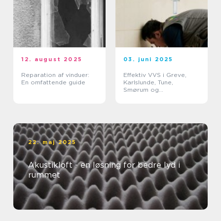
12. august 2025
03. juni 2025
Reparation af vinduer:
Effektiv VVS i Greve,
En omfattende guide
Karlslunde, Tune,
Smørum og
Storkøbenhavn
22. maj 2025
Akustikloft - en løsning for bedre lyd i
rummet