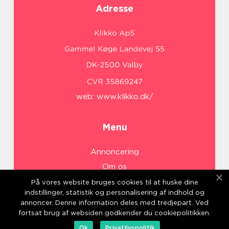
Adresse
web:
www.klikko.dk/
Menu
Annoncering
Om os
Cookies
På vores website bruges cookies til at huske dine
indstillinger, statistik og personalisering af indhold og
Kontakt os
annoncer. Denne information deles med tredjepart. Ved
Sitemap
fortsat brug af websiden godkender du cookiepolitikken.
Ok
Privatlivspolitik