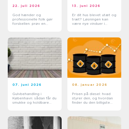
22. juli 2026
13. juni 2026
God hænder og
Er dit hus blevet utæt og
professionelle folk gør
træt? Løsningen kan
forskellen: prøv en
være nye vinduer i
tømrer i Rødovre
Lyngby
07. juni 2026
08. januar 2026
Gulvbehandling i
Prisen på diesel: hvad
København: sådan får du
styrer den, og hvordan
smukke og holdbare
finder du den billigste
trægulve
løsning?