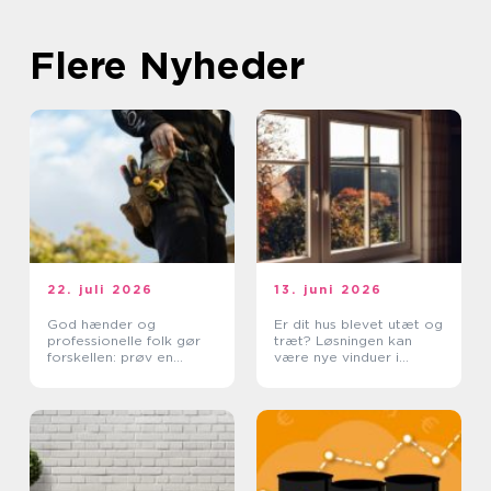
Flere Nyheder
22. juli 2026
13. juni 2026
God hænder og
Er dit hus blevet utæt og
professionelle folk gør
træt? Løsningen kan
forskellen: prøv en
være nye vinduer i
tømrer i Rødovre
Lyngby