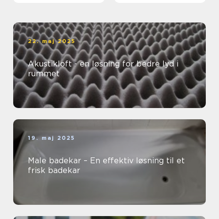
22. maj 2025
Akustikloft - en løsning for bedre lyd i
rummet
19. maj 2025
Male badekar – En effektiv løsning til et
frisk badekar