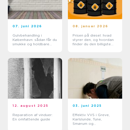
07. juni 2026
08. januar 2026
Gulvbehandling i
Prisen på diesel: hvad
København: sådan får du
styrer den, og hvordan
smukke og holdbare
finder du den billigste
trægulve
løsning?
12. august 2025
03. juni 2025
Reparation af vinduer:
Effektiv VVS i Greve,
En omfattende guide
Karlslunde, Tune,
Smørum og
Storkøbenhavn