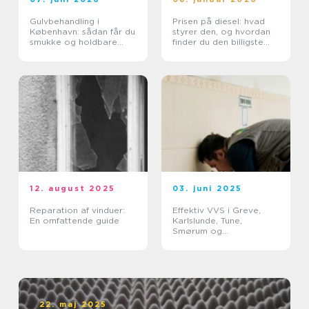
Gulvbehandling i
Prisen på diesel: hvad
København: sådan får du
styrer den, og hvordan
smukke og holdbare
finder du den billigste
trægulve
løsning?
12. august 2025
03. juni 2025
Reparation af vinduer:
Effektiv VVS i Greve,
En omfattende guide
Karlslunde, Tune,
Smørum og
Storkøbenhavn
22. maj 2025