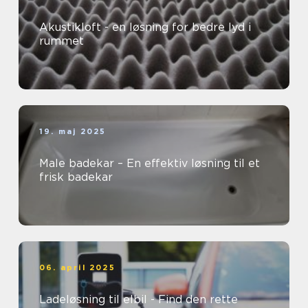
Akustikloft - en løsning for bedre lyd i
rummet
19. maj 2025
Male badekar – En effektiv løsning til et
frisk badekar
06. april 2025
Ladeløsning til elbil - Find den rette