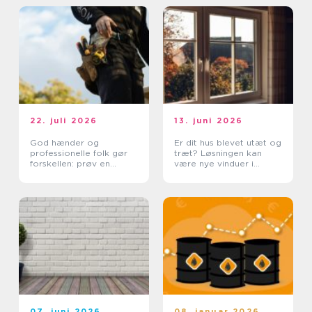
22. juli 2026
13. juni 2026
God hænder og
Er dit hus blevet utæt og
professionelle folk gør
træt? Løsningen kan
forskellen: prøv en
være nye vinduer i
tømrer i Rødovre
Lyngby
07. juni 2026
08. januar 2026