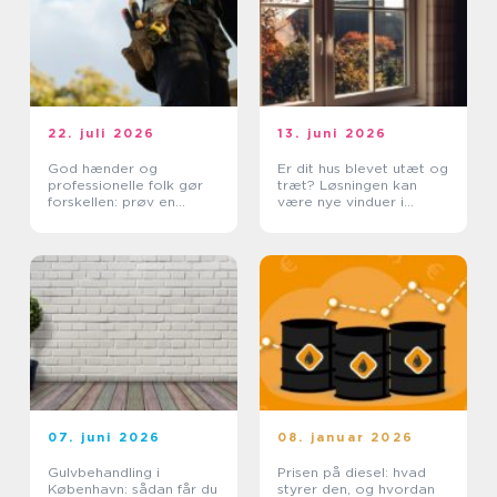
22. juli 2026
13. juni 2026
God hænder og
Er dit hus blevet utæt og
professionelle folk gør
træt? Løsningen kan
forskellen: prøv en
være nye vinduer i
tømrer i Rødovre
Lyngby
07. juni 2026
08. januar 2026
Gulvbehandling i
Prisen på diesel: hvad
København: sådan får du
styrer den, og hvordan