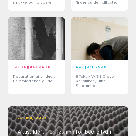
smukke og holdbare
finder du den billigste
trægulve
løsning?
12. august 2025
03. juni 2025
Reparation af vinduer:
Effektiv VVS i Greve,
En omfattende guide
Karlslunde, Tune,
Smørum og
Storkøbenhavn
22. maj 2025
Akustikloft - en løsning for bedre lyd i