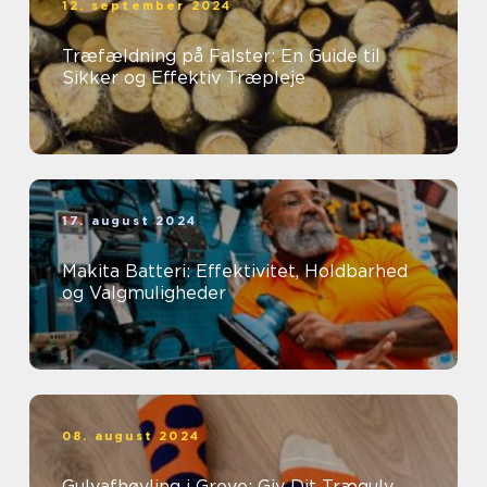
12. september 2024
Træfældning på Falster: En Guide til
Sikker og Effektiv Træpleje
17. august 2024
Makita Batteri: Effektivitet, Holdbarhed
og Valgmuligheder
08. august 2024
Gulvafhøvling i Greve: Giv Dit Trægulv