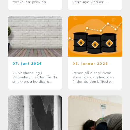
forskellen: prøv en
være nye vinduer i
tømrer i Rødovre
Lyngby
07. juni 2026
08. januar 2026
Gulvbehandling i
Prisen på diesel: hvad
København: sådan får du
styrer den, og hvordan
smukke og holdbare
finder du den billigste
trægulve
løsning?