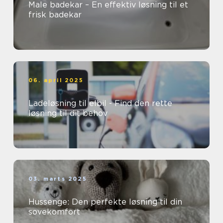
Male badekar – En effektiv løsning til et
frisk badekar
06. april 2025
Ladeløsning til elbil - Find den rette
løsning til dit behov
03. marts 2025
Hussenge: Den perfekte løsning til din
sovekomfort