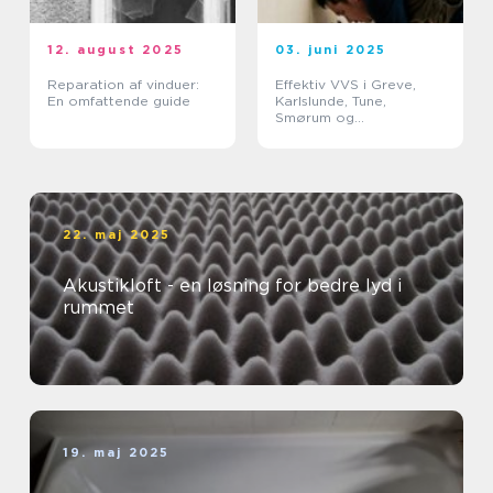
12. august 2025
03. juni 2025
Reparation af vinduer:
Effektiv VVS i Greve,
En omfattende guide
Karlslunde, Tune,
Smørum og
Storkøbenhavn
22. maj 2025
Akustikloft - en løsning for bedre lyd i
rummet
19. maj 2025