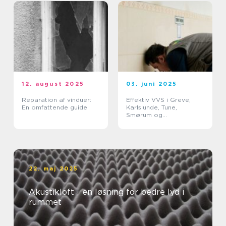
12. august 2025
03. juni 2025
Reparation af vinduer:
Effektiv VVS i Greve,
En omfattende guide
Karlslunde, Tune,
Smørum og
Storkøbenhavn
22. maj 2025
Akustikloft - en løsning for bedre lyd i
rummet