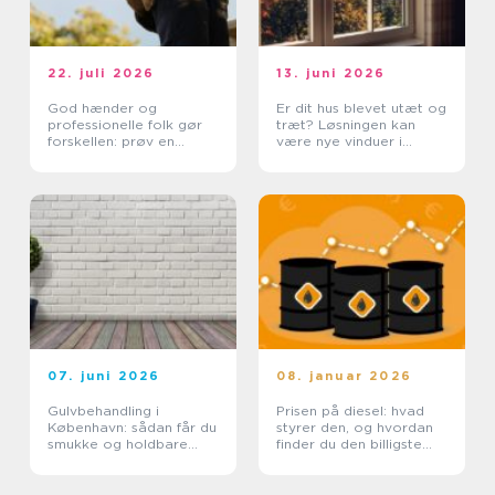
22. juli 2026
13. juni 2026
God hænder og
Er dit hus blevet utæt og
professionelle folk gør
træt? Løsningen kan
forskellen: prøv en
være nye vinduer i
tømrer i Rødovre
Lyngby
07. juni 2026
08. januar 2026
Gulvbehandling i
Prisen på diesel: hvad
København: sådan får du
styrer den, og hvordan
smukke og holdbare
finder du den billigste
trægulve
løsning?