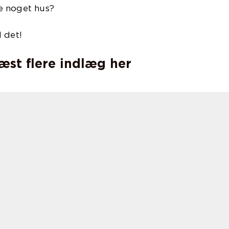
e noget hus?
 det!
læst flere indlæg her