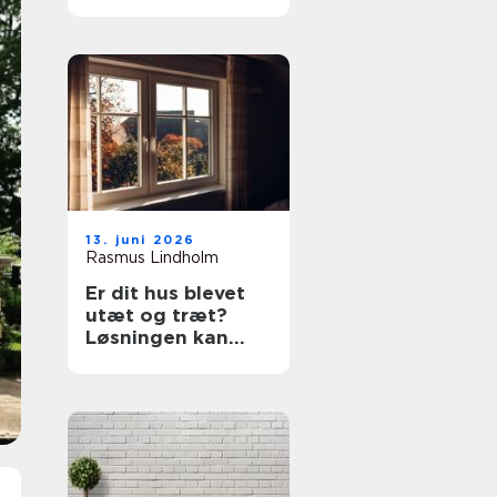
prøv en tømrer i
Rødovre
13. juni 2026
Rasmus Lindholm
Er dit hus blevet
utæt og træt?
Løsningen kan
være nye vinduer i
Lyngby