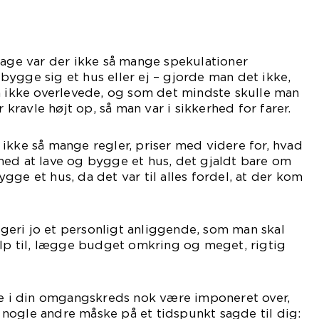
dage var der ikke så mange spekulationer
ygge sig et hus eller ej – gjorde man det ikke,
n ikke overlevede, og som det mindste skulle man
r kravle højt op, så man var i sikkerhed for farer.
ikke så mange regler, priser med videre for, hvad
med at lave og bygge et hus, det gjaldt bare om
gge et hus, da det var til alles fordel, at der kom
eri jo et personligt anliggende, som man skal
ælp til, lægge budget omkring og meget, rigtig
nge i din omgangskreds nok være imponeret over,
at nogle andre måske på et tidspunkt sagde til dig: