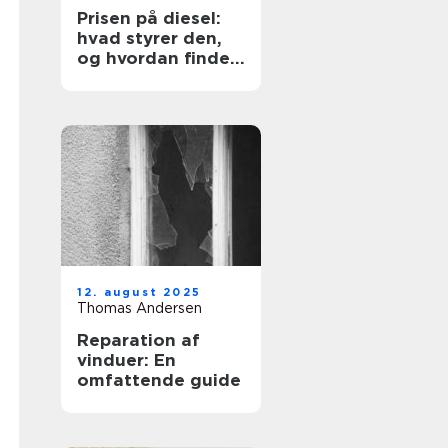
Prisen på diesel:
hvad styrer den,
og hvordan finder
du den billigste
løsning?
12. august 2025
Thomas Andersen
Reparation af
vinduer: En
omfattende guide