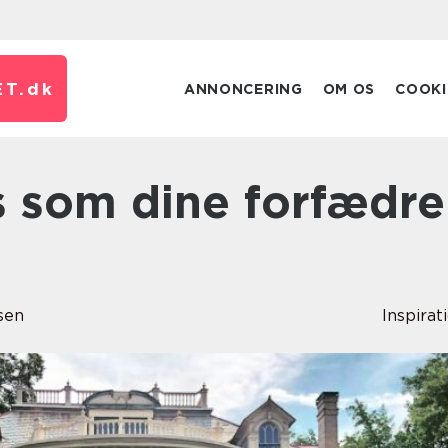
T.
dk
ANNONCERING
OM OS
COOKI
sen
Inspirat