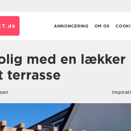
T.
dk
ANNONCERING
OM OS
COOKI
 terrasse
rsen
Inspirat