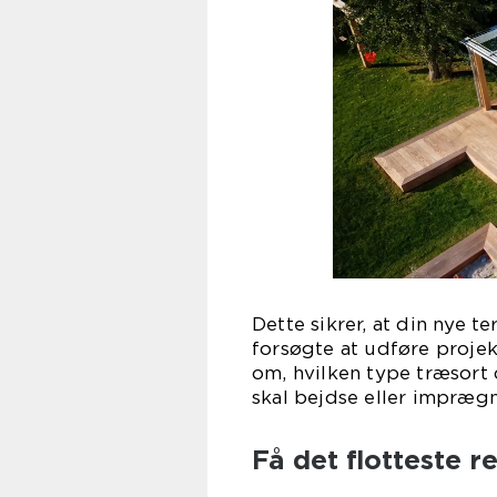
Dette sikrer, at din nye t
forsøgte at udføre projek
om, hvilken type træsort d
skal bejdse eller imprægn
Få det flotteste r