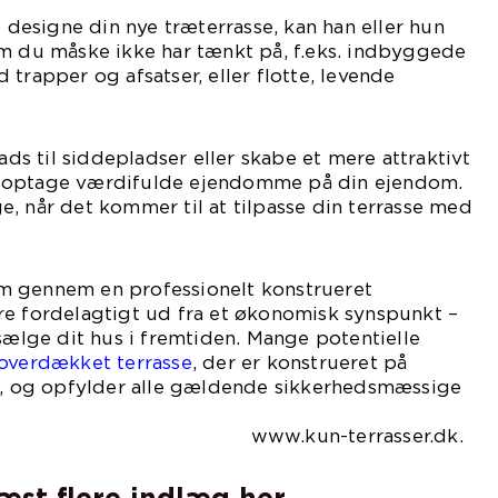
t designe din nye træterrasse, kan han eller hun
om du måske ikke har tænkt på, f.eks. indbyggede
trapper og afsatser, eller flotte, levende
lads til siddepladser eller skabe et mere attraktivt
 optage værdifulde ejendomme på din ejendom.
, når det kommer til at tilpasse din terrasse med
hjem gennem en professionelt konstrueret
re fordelagtigt ud fra et økonomisk synspunkt –
 sælge dit hus i fremtiden. Mange potentielle
overdækket terrasse
, der er konstrueret på
is, og opfylder alle gældende sikkerhedsmæssige
un-terrasser.dk.