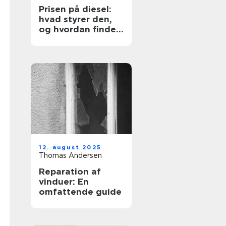
Prisen på diesel:
hvad styrer den,
og hvordan finder
du den billigste
løsning?
12. august 2025
Thomas Andersen
Reparation af
vinduer: En
omfattende guide