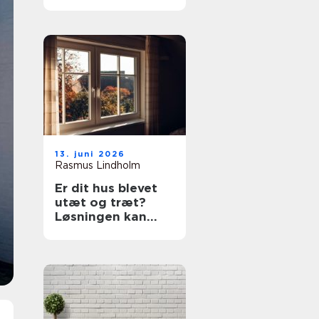
prøv en tømrer i
Rødovre
13. juni 2026
Rasmus Lindholm
Er dit hus blevet
utæt og træt?
Løsningen kan
være nye vinduer i
Lyngby