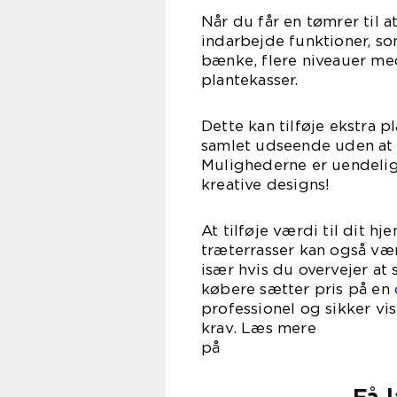
Når du får en tømrer til a
indarbejde funktioner, s
bænke, flere niveauer med 
plantekasser.
Dette kan tilføje ekstra p
samlet udseende uden at
Mulighederne er uendelige
kreative designs!
At tilføje værdi til dit 
træterrasser kan også væ
især hvis du overvejer at
købere sætter pris på en
professionel og sikker v
krav. Læs mere
på www.k