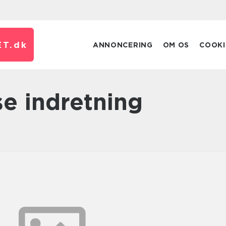
T.
dk
ANNONCERING
OM OS
COOKI
se indretning