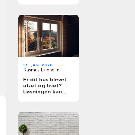
prøv en tømrer i
Rødovre
13. juni 2026
Rasmus Lindholm
Er dit hus blevet
utæt og træt?
Løsningen kan
være nye vinduer i
Lyngby