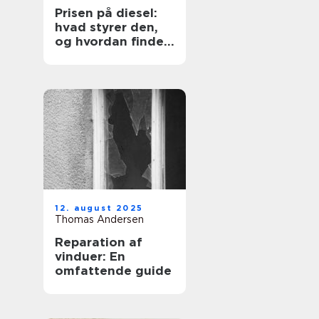
Prisen på diesel:
hvad styrer den,
og hvordan finder
du den billigste
løsning?
12. august 2025
Thomas Andersen
Reparation af
vinduer: En
omfattende guide